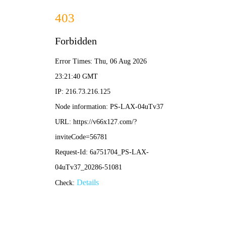
香港免费资料六曲大全-资料免费精选
招商热线：0571-82190711
品牌简介
2003年成立以来，宣和以品质为先、创新开路。单口机时代声名鹊起，四口机
时代更是一枝独秀。凭借着对市场深刻的洞察与自身强大的创新能力，宣和突