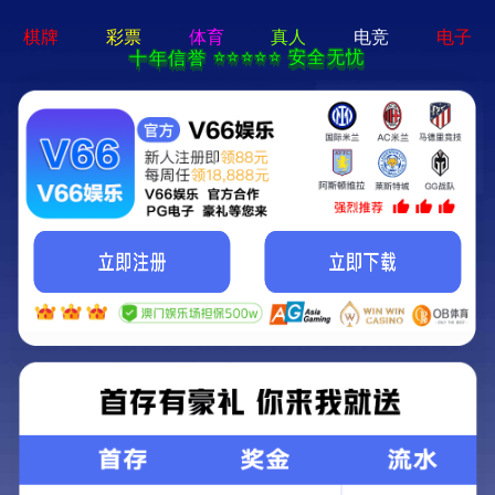
香港免费资料六曲大全-资料免费精选
招商热线：0571-82190711
宣和 • 雅轩
概述
产品手册
购买
宣和 • 雅轩
新中式风格与现代棋牌技术相融合
立即购买
天然纹理
简洁造型