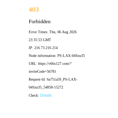
香港免费资料六曲大全-资料免费精选
招商热线：0571-82190711
-产品总览-
全部
中式欧式
时尚超薄
经典款式
消烟宝
其他