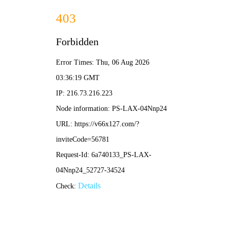
香港免费资料六曲大全-资料免费精选
招商热线：0571-82190711
宣和 • 小风车Ⅱ代
概述
产品手册
购买
宣和 • 小风车Ⅱ代
集普通四口机与过山车优点于一身
立即购买
旗舰外观美的有份量
五款颜色，美美与共