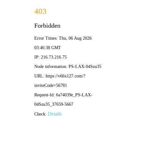
香港免费资料六曲大全-资料免费精选
招商热线：0571-82190711
-产品手册-
搜索
所有产品手册
中式欧式
时尚超薄
经典款式
消烟宝